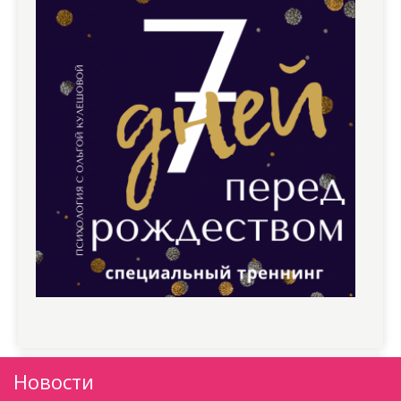
м
Новости