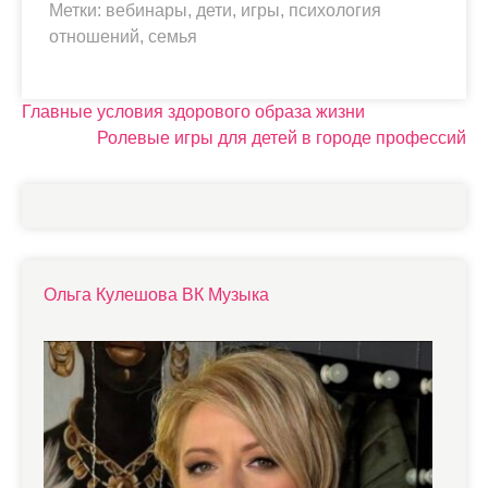
Метки:
вебинары
,
дети
,
игры
,
психология
отношений
,
семья
Н
Главные условия здорового образа жизни
Ролевые игры для детей в городе профессий
а
в
и
г
Ольга Кулешова ВК Музыка
а
ц
и
я
п