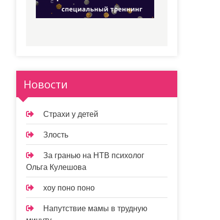
Новости
Страхи у детей
Злость
За гранью на НТВ психолог
Ольга Кулешова
хоу поно поно
Напутствие мамы в трудную