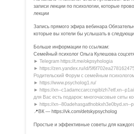
записи лекции по психологии, которые пров
лекции
Запись прямого эфира вебинара Обязательн
которые вы хотели бы услышать в следующи
Больше информации по ссылкам:
Семейный психолог Ольга Кулешова соцсетя
► Telegram https://t.me/okpsyhologia
► https://zen.yandex.ru/id/5f6f702ea2781624
Родительский Форум с семейным психологом
► https://www.psycholog1.ru/
► https://xn--c1adamccarccngiblzh7etf.xn--p1a
для Вас есть подарок: многочасовые сеты ко
► https://xn--80adehasgatfnobkxh3e0byd.xn--p
📍ВК — https://vk.com/detskypsycholog
Простые и эффективные советы для каждого