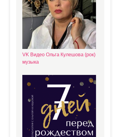
VK Видео Ольга Кулешова (рок)
музыка