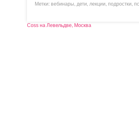
Метки:
вебинары
,
дети
,
лекции
,
подростки
,
п
Н
Coss на Левельдве, Москва
а
в
и
г
а
ц
и
я
п