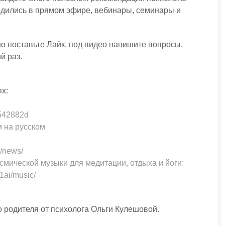
одились в прямом эфире, вебинары, семинары и
о поставьте Лайк, под видео напишите вопросы,
й раз.
х:
7542882d
 на русском
i/news/
смической музыки для медитации, отдыха и йоги:
1ai/music/
 родителя от психолога Ольги Кулешовой.