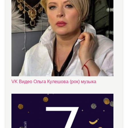
VK Видео Ольга Кулешова (рок) музыка